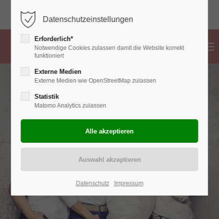
02382 776 83 99
info@hebammen-ahlen.de
Datenschutzeinstellungen
Erforderlich*
Notwendige Cookies zulassen damit die Website korrekt
funktioniert
Externe Medien
Externe Medien wie OpenStreetMap zulassen
Statistik
Matomo Analytics zulassen
Datenschutz
Impressum